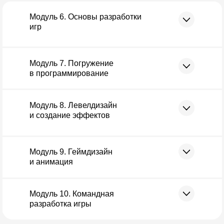
Модуль 6. Основы разработки
Реальные проекты с ИИ
игр
Создадим мини-игру: сгенерируем
графику с помощью ИИ, соберём
механику на движке Construct 3
Модуль 7. Погружение
и сделаем афишу для презентации.
в программирование
Уроки 4-6
Модуль 8. Левелдизайн
и создание эффектов
Модуль 9. Геймдизайн
и анимация
Модуль 10. Командная
разработка игры