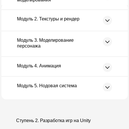
Как устроены нейросети
Модуль 2. Текстуры и рендер
Разбираемся, как работает
искусственный интеллект в создании
изображений и создадим свои первые
генерации.
Модуль 3. Моделирование
Урок 1
персонажа
Модуль 4. Анимация
Промт – главный навык
Модуль 5. Нодовая система
Учимся писать точные запросы,
чтобы ИИ создавал нужных
персонажей и объекты для игры.
Уроки 2-3
Ступень 2. Разработка игр на Unity