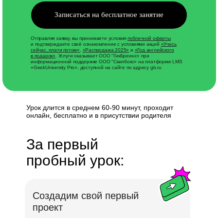
Записаться на бесплатное занятие
Отправляя заявку, вы принимаете условия
публичной оферты
и подтверждаете своё ознакомление с условиями акций
«
Учись
сейчас, плати потом
«
,
«
Распродажа 2025
«
и
«
Год английского
в подарок
»
. Услуги оказывает ООО "ГикБреинс» при
информационной поддержке ООО "Скилбокс» на платформе LMS
«GeekUniversity Pro», доступной на сайте по адресу gb.ru
Урок длится в среднем 60-90 минут, проходит
онлайн, бесплатно и в присутствии родителя
За первый
пробный урок:
Создадим свой первый
проект