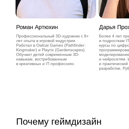
Презентация проекта
Роман Артюхин
Дарья Про
Профессиональный 3D-художник с 8+
Более 4 лет пр
лет опыта в игровой индустрии.
и подросткам I
Работал в Owlcat Games (Pathfinder:
курсы по цифро
Kingmaker) и Playrix (Gardenscapes).
программирова
Обучает детей современным 3D-
моделированию,
навыкам, востребованным
и нейросетям. 
в креативных и IT-профессиях.
и практический
разработке, Py
Почему геймдизайн