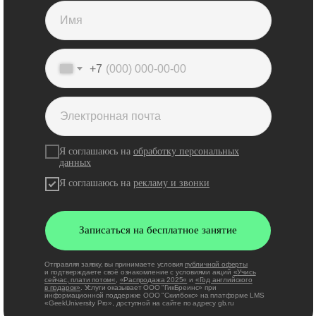
+7
Я соглашаюсь на
обработку персональных
данных
Я соглашаюсь на
рекламу и звонки
Записаться на бесплатное занятие
Отправляя заявку, вы принимаете условия
публичной оферты
и подтверждаете своё ознакомление с условиями акций
«
Учись
сейчас, плати потом
«
,
«
Распродажа 2025
«
и
«
Год английского
в подарок
»
. Услуги оказывает ООО "ГикБреинс» при
информационной поддержке ООО "Скилбокс» на платформе LMS
«GeekUniversity Pro», доступной на сайте по адресу gb.ru